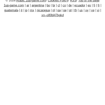
© 2026
Arabic.1up-game.com
/
Cookies Policy
/
RSS
/
Top of the page
1up-game.com
|
ar
|
argentina
|
bo
|
br
|
cl
|
co
|
de
|
ecuador
|
es
|
fi
|
fr
|
guatemala
|
it
|
jp
|
mx
|
nicaragua
|
nl
|
pa
|
pe
|
pt
|
th
|
us
|
uy
|
ve
|
vi
|
xn--o80bl47bgkd